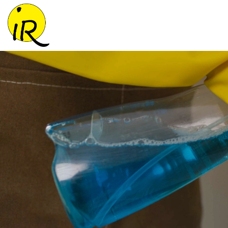
Gå
til
hovedindhold